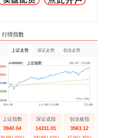
行情指数
上证走势
深证走势
创业走势
上证指数
深证成指
创业板指
3940.04
14311.01
3563.12
39.69
(1.02%)
200.89
(1.42%)
47.56
(1.35%)