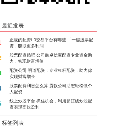
最近发表
正规的配资t 0交易平台有哪些 「一键股票配
1
资，赚取更多利润
股票配资贴吧 公司航卓信宝配资专业资金助
2
力，实现财富增值
配资公司 明道配资：专业杠杆配资，助力你
3
实现财富增长
股票配资利息怎么算 贷款公司助您轻松做个
4
人配资
线上炒股平台 抓住机会，利用超短线炒股配
5
资实现高效盈利
标签列表