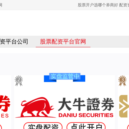
网
股票开户选哪个券商好 配
资平台公司
股票配资平台官网