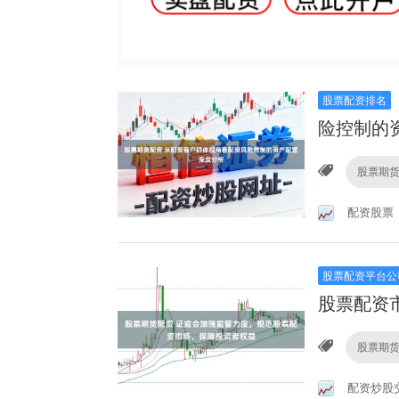
股票配资排名
险控制的
股票期
配资股票
股票配资平台公
股票配资
股票期
配资炒股