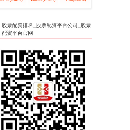
股票配资排名_股票配资平台公司_股票
配资平台官网