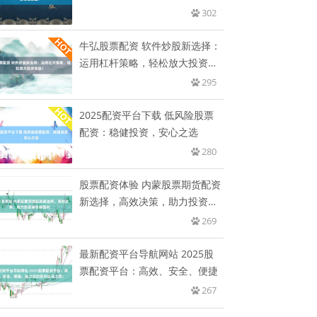
盘！
302
牛弘股票配资 软件炒股新选择：
运用杠杆策略，轻松放大投资收
益
295
2025配资平台下载 低风险股票
配资：稳健投资，安心之选
280
股票配资体验 内蒙股票期货配资
新选择，高效决策，助力投资者
稳
269
最新配资平台导航网站 2025股
票配资平台：高效、安全、便捷
267