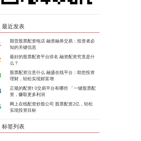
最近发表
期货股票配资电话 融资融券交易：投资者必
1
知的关键信息
最好的股票配资平台排名 融资配资究竟是什
2
么？
股票配资注意什么 融盛在线平台：助您投资
3
理财，轻松实现财富增
正规的配资t 0交易平台有哪些 「一键股票配
4
资，赚取更多利润
网上在线配资炒股公司 股票配资2亿，轻松
5
实现投资目标
标签列表