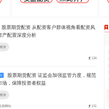
股票期货配资 从配资客户群体视角看配资风
资产配置深度分析
货配资
134
股票期货配资 证监会加强监管力度，规范
司
市场，保障投资者权益
货配资
交易网站
131